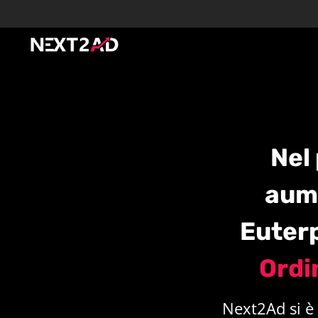
N
el
aum
Euter
Ordi
Next2Ad si è