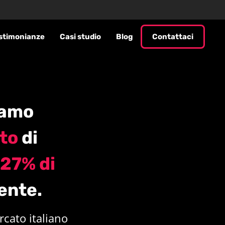
stimonianze
Casi studio
Blog
Contattaci
iamo
to
di
27% di
ente.
cato italiano