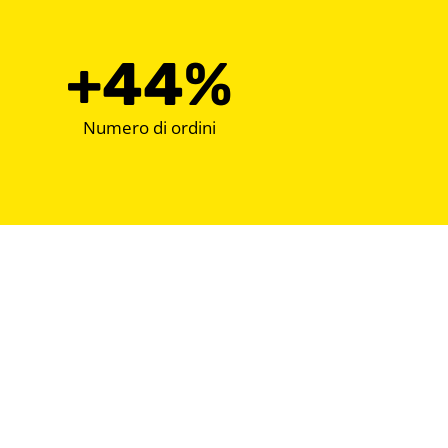
+
86
%
Numero di ordini