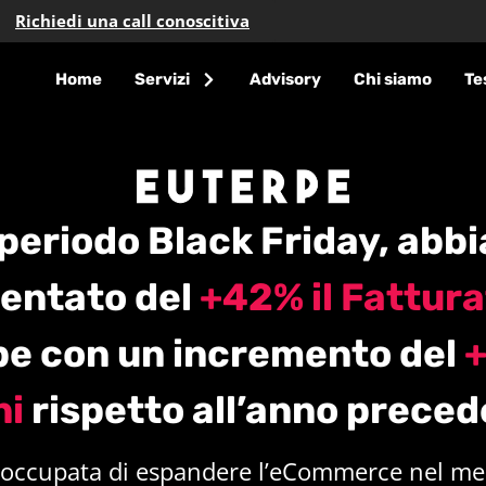
Richiedi una call conoscitiva
Home
Servizi
Advisory
Chi siamo
Te
 periodo Black Friday, abb
entato del
+42% il
Fattura
pe con un incremento del
+
ni
rispetto all’anno preced
 occupata di espandere l’eCommerce nel mer