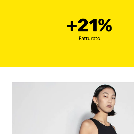
+
42
%
Fatturato