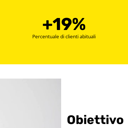
+
37
%
Percentuale di clienti abituali
Obiettivo