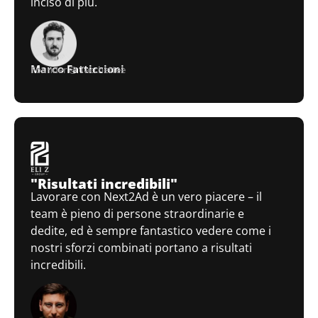
inciso di più.
Marco Fatticcioni
Founder @ Tacchettee
"Risultati incredibili"
Lavorare con Next2Ad è un vero piacere – il
team è pieno di persone straordinarie e
dedite, ed è sempre fantastico vedere come i
nostri sforzi combinati portano a risultati
incredibili.