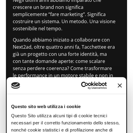
crescere un brand non significa
semplicemente “fare marketing”. Significa
costruire un sistema. Un metodo. Una visione
sostenibile nel tempo.
Quando abbiamo iniziato a collaborare con
Next2ad, oltre quattro anni fa, Tacchettee era
già un progetto con una forte identità, ma
con tante domande aperte: come scalare
senza perdere coerenza? Come trasformare
le performance in un motore stabile e non in
picchi occasionali? Come leggere davvero i
numeri, senza subirli?
Next2ad è stata la risposta a queste
Questo sito web utilizza i cookie
domande.
Questo Sito utilizza alcuni tipi di cookie tecnici
Fin dal primo momento, ciò che ci ha colpito
necessari per il corretto funzionamento dello stesso,
non è stata solo la competenza tecnica — che
nonché cookie statistici e di profilazione anche di