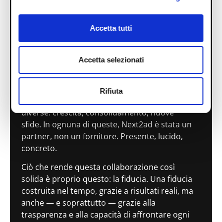
E questa, per noi, è stata la vera svolta.
Uno degli aspetti che abbiamo apprezzato di
Accetta tutti
più è la capacità del team di essere sempre
un passo avanti. Non lavorano “a task”, ma
per obiettivi. Non eseguono, guidano. E
Accetta selezionati
soprattutto, non si limitano a fare bene il loro
lavoro: alzano continuamente l’asticella.
Rifiuta
In questi anni abbiamo attraversato fasi
diverse: crescita, consolidamento, nuove
sfide. In ognuna di queste, Next2ad è stata un
partner, non un fornitore. Presente, lucido,
concreto.
Ciò che rende questa collaborazione così
solida è proprio questo: la fiducia. Una fiducia
costruita nel tempo, grazie a risultati reali, ma
anche — e soprattutto — grazie alla
trasparenza e alla capacità di affrontare ogni