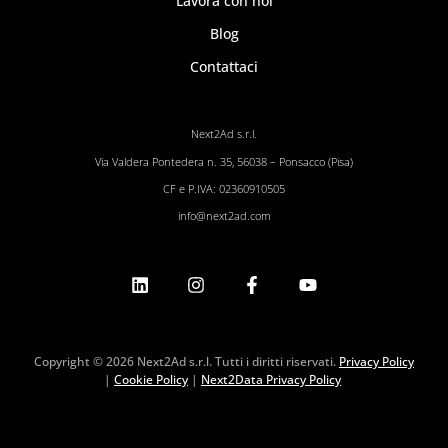
Lavora con noi
Blog
Contattaci
Next2Ad s.r.l.
Via Valdera Pontedera n. 35, 56038 – Ponsacco (Pisa)
CF e P.IVA: 02360910505
info@next2ad.com
Copyright © 2026 Next2Ad s.r.l. Tutti i diritti riservati.
Privacy Policy
|
Cookie Policy
|
Next2Data Privacy Policy