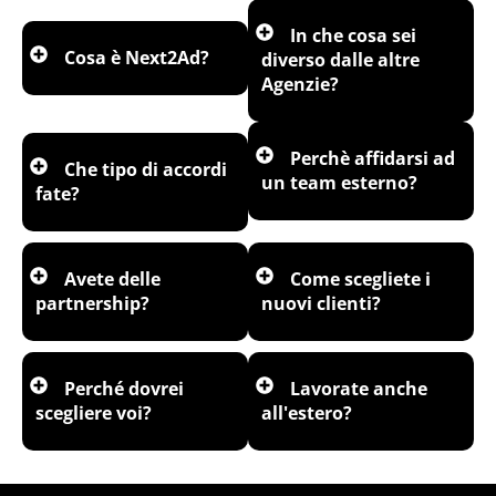
In che cosa sei
Cosa è Next2Ad?
diverso dalle altre
Agenzie?
Perchè affidarsi ad
Che tipo di accordi
un team esterno?
fate?
Avete delle
Come scegliete i
partnership?
nuovi clienti?
Perché dovrei
Lavorate anche
scegliere voi?
all'estero?