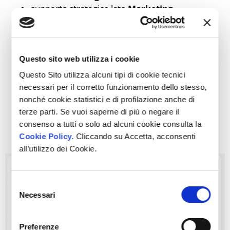
supporto strategico lato
Marketing
Automation
e
DEM
;
calcolo del
costo del venduto
;
calcolo del
MER
,
CPA
,
CAC;
calcolo del
CLTV;
Questo sito web utilizza i cookie
definizione del
budget pubblicitario
(in grado
Questo Sito utilizza alcuni tipi di cookie tecnici
di ottenere l’utile desiderato).
necessari per il corretto funzionamento dello stesso,
nonché cookie statistici e di profilazione anche di
terze parti. Se vuoi saperne di più o negare il
Metodo data-driven-
consenso a tutti o solo ad alcuni cookie consulta la
Cookie Policy.
Cliccando su Accetta, acconsenti
conversion
all’utilizzo dei Cookie.
Selezione
Necessari
del
consenso
Preferenze