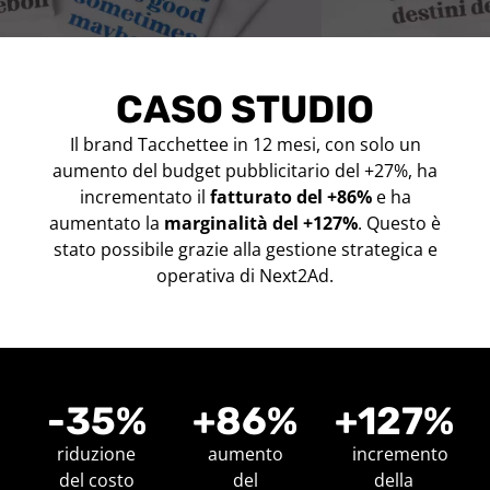
CASO STUDIO
Il brand Tacchettee in 12 mesi, con solo un
aumento del budget pubblicitario del +27%, ha
incrementato il
fatturato del +86%
e ha
aumentato la
marginalità del +127%
. Questo è
stato possibile grazie alla gestione strategica e
operativa di Next2Ad.
-
35
%
+
86
%
+
127
%
riduzione
aumento
incremento
del costo
del
della