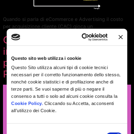
Quando si parla di eCommerce e Advertising il costo
per acquisizione cliente (CAC) gioca un
Ottimizzare il CPM: come
influenzarlo positivamente
Questo sito web utilizza i cookie
per aumentare le
Questo Sito utilizza alcuni tipi di cookie tecnici
Performance
necessari per il corretto funzionamento dello stesso,
nonché cookie statistici e di profilazione anche di
terze parti. Se vuoi saperne di più o negare il
consenso a tutti o solo ad alcuni cookie consulta la
Cookie Policy.
Cliccando su Accetta, acconsenti
all’utilizzo dei Cookie.
Selezione