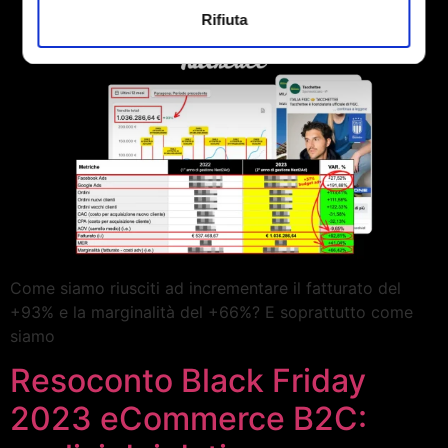
Rifiuta
Come siamo riusciti ad incrementare il fatturato del
+93% e la marginalità del +66%? E soprattutto come
siamo
Resoconto Black Friday
2023 eCommerce B2C: