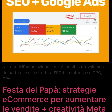
Nell’era dell’automazione e dell’AI, molti sottovalutano
l’impatto che una struttura SEO ben fatta ha su CPC,
CPA
Festa del Papà: strategie
eCommerce per aumentare
le vendite + creatività Meta