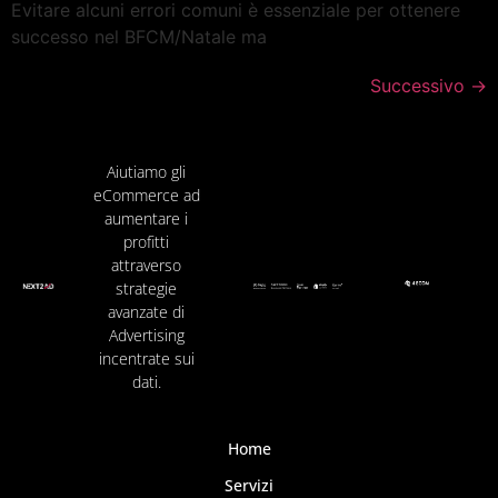
Evitare alcuni errori comuni è essenziale per ottenere
successo nel BFCM/Natale ma
Successivo
→
Aiutiamo gli
eCommerce ad
aumentare i
profitti
attraverso
strategie
avanzate di
Advertising
incentrate sui
dati.
Home
Servizi