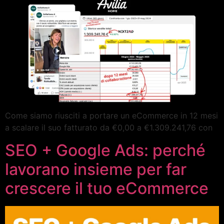
Come siamo riusciti a portare un eCommerce in 12 mesi
a scalare il suo fatturato da €0,00 a €1.309.241,76 con
SEO + Google Ads: perché
lavorano insieme per far
crescere il tuo eCommerce