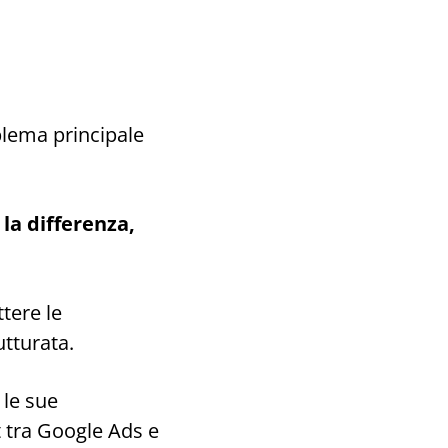
blema principale
la differenza,
tere le
utturata.
 le sue
t tra Google Ads e