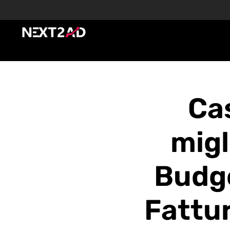
Ca
migl
Budge
Fattur