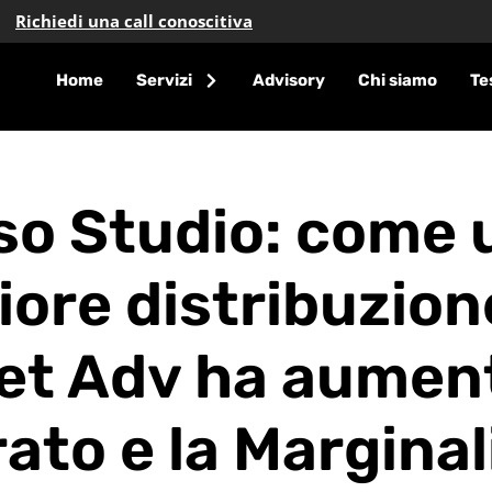
Richiedi una call conoscitiva
Home
Servizi
Advisory
Chi siamo
Te
so Studio: come 
iore distribuzion
t Adv ha aument
ato e la Marginali