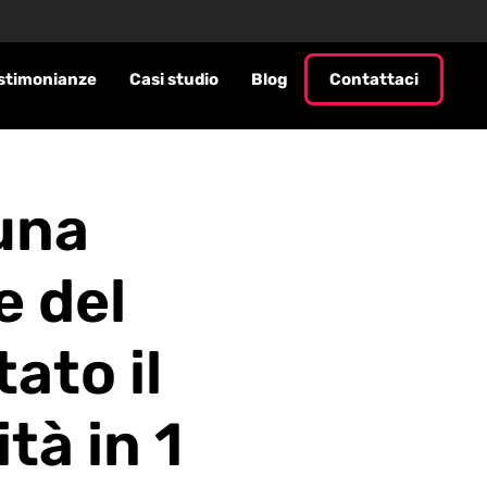
stimonianze
Casi studio
Blog
Contattaci
una
e del
ato il
tà in 1