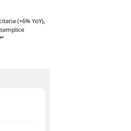
itaria (+6% YoY),
a semplice
?”