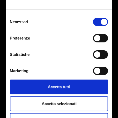
Home
Servizi
Selezione
Chi Siamo
Necessari
del
consenso
Testimonianze
Preferenze
Casi Studio
Lavora con noi
Statistiche
Blog
Contattaci
Marketing
Next2Ad s.r.l.
Accetta tutti
Via Valdera Pontedera n. 35, 56038 – Ponsacco (Pisa)
Mostra dettagli
CF e P.IVA: 02360910505
Accetta selezionati
info@next2ad.com