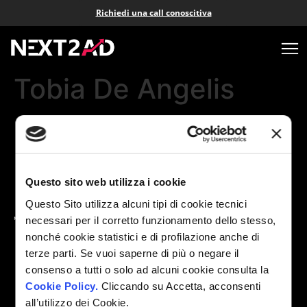
Richiedi una call conoscitiva
Tobia De Angelis
Aiutiamo gli
eCommerce ad
aumentare i
Questo sito web utilizza i cookie
profitti
Questo Sito utilizza alcuni tipi di cookie tecnici
attraverso
strategie
necessari per il corretto funzionamento dello stesso,
avanzate di
nonché cookie statistici e di profilazione anche di
Advertising
terze parti. Se vuoi saperne di più o negare il
incentrate sui
consenso a tutti o solo ad alcuni cookie consulta la
dati.
Cookie Policy.
Cliccando su Accetta, acconsenti
all’utilizzo dei Cookie.