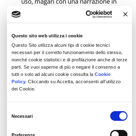
uso, magari con una narrazione in
prima persona che spiega i vantaggi.
Un cliente nel settore beauty ha
creato video tutorial di skincare
usando prodotti in promozione,
Questo sito web utilizza i cookie
registrando una crescita del +50%
Questo Sito utilizza alcuni tipi di cookie tecnici
nelle vendite.
necessari per il corretto funzionamento dello stesso,
nonché cookie statistici e di profilazione anche di terze
parti. Se vuoi saperne di più o negare il consenso a
Angles persuasivi
: testa messaggi
tutti o solo ad alcuni cookie consulta la
Cookie
come
“Inizia l’anno con una marcia in
Policy.
Cliccando su Accetta, acconsenti all’utilizzo
più”
o
“Riparti con stile nel 2024”
.
dei Cookie.
Questi approcci attirano l’attenzione
e aiutano a connettersi
Selezione
emotivamente con il pubblico.
Necessari
del
Aggiungi elementi di scarsità, come
consenso
“Solo fino a esaurimento scorte”
.
Preferenze