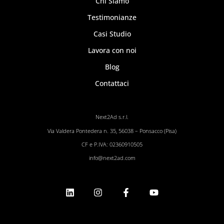
Chi Siamo
Testimonianze
Casi Studio
Lavora con noi
Blog
Contattaci
Next2Ad s.r.l.
Via Valdera Pontedera n. 35, 56038 – Ponsacco (Pisa)
CF e P.IVA: 02360910505
info@next2ad.com