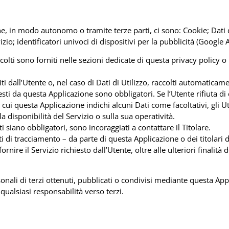
one, in modo autonomo o tramite terze parti, ci sono: Cookie; Dati 
vizio; identificatori univoci di dispositivi per la pubblicità (Google
colti sono forniti nelle sezioni dedicate di questa privacy policy o 
i dall’Utente o, nel caso di Dati di Utilizzo, raccolti automaticam
iesti da questa Applicazione sono obbligatori. Se l’Utente rifiuta 
n cui questa Applicazione indichi alcuni Dati come facoltativi, gli U
 disponibilità del Servizio o sulla sua operatività.
 siano obbligatori, sono incoraggiati a contattare il Titolare.
ti di tracciamento – da parte di questa Applicazione o dei titolari de
ornire il Servizio richiesto dall’Utente, oltre alle ulteriori finali
nali di terzi ottenuti, pubblicati o condivisi mediante questa Appli
 qualsiasi responsabilità verso terzi.