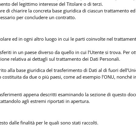
nto del legittimo interesse del Titolare o di terzi.
 di chiarire la concreta base giuridica di ciascun trattamento ed i
cessario per concludere un contratto.
tolare ed in ogni altro luogo in cui le parti coinvolte nel trattamen
feriti in un paese diverso da quello in cui l’Utente si trova. Per o
ione relativa ai dettagli sul trattamento dei Dati Personali.
ito alla base giuridica del trasferimento di Dati al di fuori dell’
 o costituita da due o più paesi, come ad esempio l’ONU, nonché in
asferimenti appena descritti esaminando la sezione di questo docu
attandolo agli estremi riportati in apertura.
sto dalle finalità per le quali sono stati raccolti.