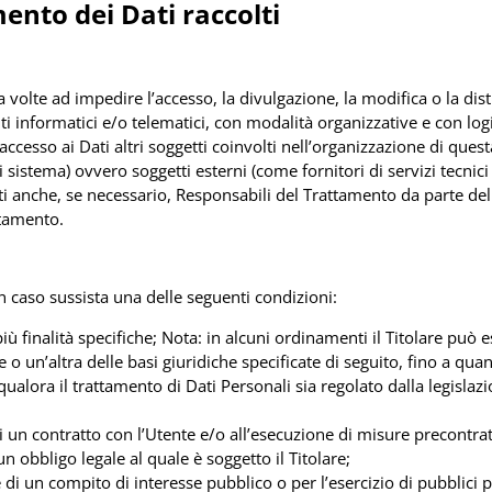
ento dei Dati raccolti
a volte ad impedire l’accesso, la divulgazione, la modifica o la dis
 informatici e/o telematici, con modalità organizzative e con logic
e accesso ai Dati altri soggetti coinvolti nell’organizzazione di qu
istema) ovvero soggetti esterni (come fornitori di servizi tecnici t
 anche, se necessario, Responsabili del Trattamento da parte del 
ttamento.
e in caso sussista una delle seguenti condizioni:
iù finalità specifiche; Nota: in alcuni ordinamenti il Titolare può 
 o un’altra delle basi giuridiche specificate di seguito, fino a qua
qualora il trattamento di Dati Personali sia regolato dalla legisla
i un contratto con l’Utente e/o all’esecuzione di misure precontrat
 obbligo legale al quale è soggetto il Titolare;
di un compito di interesse pubblico o per l’esercizio di pubblici pot