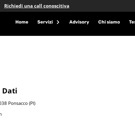
Richiedi una call conoscitiva
Home
Servizi
Advisory
Chi siamo
Te
 Dati
6038 Ponsacco (PI)
m