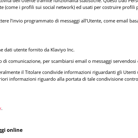
tività dell’Utente tramite funzionalità statistiche. Questi Dati Per
(come i profili sui social network) ed usati per costruire profili pr
ettere l’invio programmato di messaggi all’Utente, come email bas
e dati utente fornito da Klaviyo Inc.
di comunicazione, per scambiarsi email o messaggi servendosi d
eralmente il Titolare condivide informazioni riguardanti gli Utenti
riori informazioni riguardo alla portata di tale condivisione control
y
.
ggi online