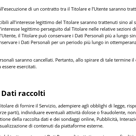
 all’esecuzione di un contratto tra il Titolare e l’Utente saranno t
ucibili all’interesse legittimo del Titolare saranno trattenuti sino a
l’interesse legittimo perseguito dal Titolare nelle relative sezioni
’Utente, il Titolare può conservare i Dati Personali più a lungo 
conservare i Dati Personali per un periodo più lungo in ottemperan
onali saranno cancellati. Pertanto, allo spirare di tale termine il d
ù essere esercitati.
Dati raccolti
itolare di fornire il Servizio, adempiere agli obblighi di legge, risp
 terze parti), individuare eventuali attività dolose o fraudolente, non
ione della raccolta dati e dei sondaggi online, Pubblicità, Interaz
isualizzazione di contenuti da piattaforme esterne.