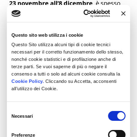
23 novembre all’8 dicembre
, è spesso
vista come un periodo “di preparazione”.
In realtà non è così:
qui iniziano già ad
Questo sito web utilizza i cookie
arrivare le prime vendite
, soprattutto dai
Questo Sito utilizza alcuni tipi di cookie tecnici
clienti più organizzati e da chi vuole
necessari per il corretto funzionamento dello stesso,
evitare il panico dell’ultima settimana.
nonché cookie statistici e di profilazione anche di
terze parti. Se vuoi saperne di più o negare il
Ma è altrettanto vero che il
vero picco di
consenso a tutti o solo ad alcuni cookie consulta la
acquisto non è ancora iniziato
:
Cookie Policy.
Cliccando su Accetta, acconsenti
esploderà subito dopo l’8 dicembre.
all’utilizzo dei Cookie.
Per questo definire questa fase come
Selezione
semplice “awareness” è un errore.
Necessari
del
consenso
È una combinazione precisa di
Preferenze