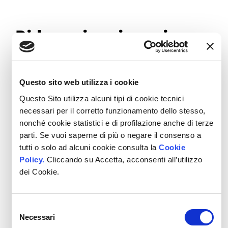
Ridurre i resi grazie a
recensioni dettagliate
Uno dei maggiori problemi degli
Questo sito web utilizza i cookie
eCommerce è il
tasso di reso
,
Questo Sito utilizza alcuni tipi di cookie tecnici
soprattutto quando si tratta di
necessari per il corretto funzionamento dello stesso,
abbigliamento.
nonché cookie statistici e di profilazione anche di terze
parti. Se vuoi saperne di più o negare il consenso a
tutti o solo ad alcuni cookie consulta la
Cookie
Cuts Clothing ha trovato una
soluzione
Policy.
Cliccando su Accetta, acconsenti all’utilizzo
funzionale
: dare ai clienti tutte le
dei Cookie.
informazioni di cui hanno bisogno
prima
di acquistare.
Selezione
Necessari
del
La possibilità di filtrare recensioni per