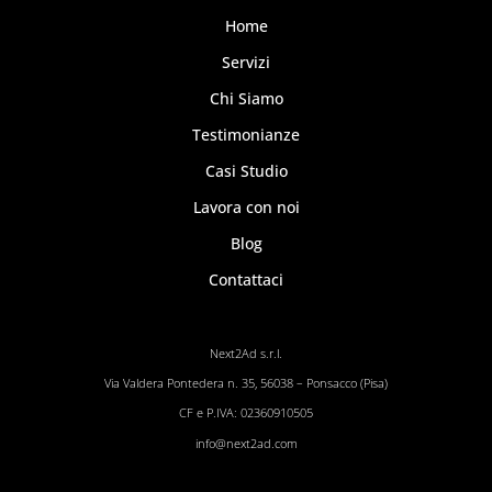
Home
Servizi
Chi Siamo
Testimonianze
Casi Studio
Lavora con noi
Blog
Contattaci
Next2Ad s.r.l.
Via Valdera Pontedera n. 35, 56038 – Ponsacco (Pisa)
CF e P.IVA: 02360910505
info@next2ad.com