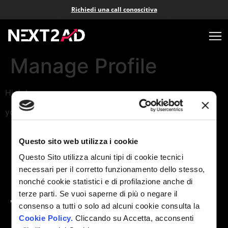
Richiedi una call conoscitiva
Manage Profile
Hi
John
your email is
john@example.com
.
Questo sito web utilizza i cookie
Aiutiamo gli
Questo Sito utilizza alcuni tipi di cookie tecnici
eCommerce ad
necessari per il corretto funzionamento dello stesso,
aumentare i
profitti
nonché cookie statistici e di profilazione anche di
attraverso
terze parti. Se vuoi saperne di più o negare il
strategie
consenso a tutti o solo ad alcuni cookie consulta la
avanzate di
Cookie Policy.
Cliccando su Accetta, acconsenti
Advertising