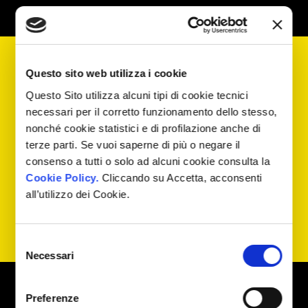
Questo sito web utilizza i cookie
Vuoi aumentare il
Questo Sito utilizza alcuni tipi di cookie tecnici
necessari per il corretto funzionamento dello stesso,
Fatturato e l'Utile del
nonché cookie statistici e di profilazione anche di
tuo eCommerce?
terze parti. Se vuoi saperne di più o negare il
consenso a tutti o solo ad alcuni cookie consulta la
Cookie Policy.
Cliccando su Accetta, acconsenti
all’utilizzo dei Cookie.
Contattaci
Selezione
Necessari
del
consenso
Aiutiamo gli
Preferenze
eCommerce ad