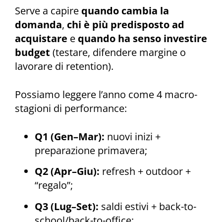
Serve a capire
quando cambia la
domanda
,
chi è più predisposto ad
acquistare
e
quando ha senso investire
budget
(testare, difendere margine o
lavorare di retention).
Possiamo leggere l’anno come 4 macro-
stagioni di performance:
Q1 (Gen–Mar):
nuovi inizi +
preparazione primavera;
Q2 (Apr–Giu):
refresh + outdoor +
“regalo”;
Q3 (Lug–Set):
saldi estivi + back-to-
school/back-to-office;