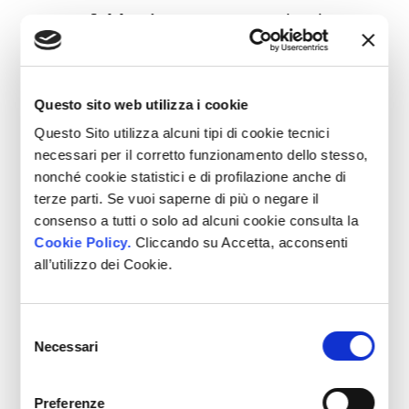
14 febbraio 2026
– San Valentino
17 febbraio 2026
– Chinese New Year
Questo sito web utilizza i cookie
Febbraio funziona quando agganci il
contesto giusto:
San Valentino
è
Questo Sito utilizza alcuni tipi di cookie tecnici
necessari per il corretto funzionamento dello stesso,
acquisto “di significato” (AOV spesso più
nonché cookie statistici e di profilazione anche di
alto),
Super Bowl
è consumo/party (solo
terze parti. Se vuoi saperne di più o negare il
per settori coerenti),
Chinese New Year
consenso a tutti o solo ad alcuni cookie consulta la
può essere utile se hai mercati o
Cookie Policy.
Cliccando su Accetta, acconsenti
community specifiche.
all’utilizzo dei Cookie.
Settori che sfruttano meglio:
beauty,
Selezione
gioielli/accessori, home decor, food
Necessari
del
gifting (San Valentino); food/snack,
consenso
beverage, home entertainment (Super
Preferenze