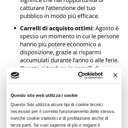
catturare l’attenzione del tuo
pubblico in modo più efficace.
Carrelli di acquisto ottimi
: Agosto è
spesso un momento in cui le persone
hanno più potere economico a
disposizione, grazie ai risparmi
accumulati durante l’anno o alle ferie.
Questo si traduce in carrelli di
acquisto più consistenti, con ordini di
valore più elevato.
Aumento della redditività
: a
Questo sito web utilizza i cookie
differenza di Luglio, quando gli sconti
Questo Sito utilizza alcuni tipi di cookie tecnici
possono abbattere i margini, ad
necessari per il corretto funzionamento dello stesso,
nonché cookie statistici e di profilazione anche di
Agosto puoi spingere prodotti a
terze parti. Se vuoi saperne di più o negare il