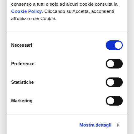
prezzo pieno o offrire offerte mirate
consenso a tutti o solo ad alcuni cookie consulta la
senza dover sacrificare la redditività.
Cookie Policy.
Cliccando su Accetta, acconsenti
all’utilizzo dei Cookie.
Pianificazione del
Selezione
Necessari
del
lancio
consenso
Preferenze
Coinvolgimento del cliente:
coinvolgi i tuoi clienti nella
Statistiche
pianificazione del lancio. Raccogli
feedback e suggerimenti per creare
un senso di partecipazione e
Marketing
anticipazione tra la tua base clienti.
Strategie di marketing creativo:
Mostra dettagli
incorpora elementi creativi nella tua