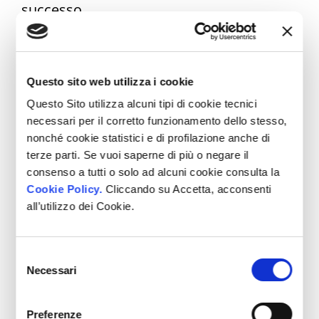
successo.
Ridurre il rischio d’impresa:
Questo sito web utilizza i cookie
esempio 3
Questo Sito utilizza alcuni tipi di cookie tecnici
necessari per il corretto funzionamento dello stesso,
Un’altro esempio può essere il lancio di
nonché cookie statistici e di profilazione anche di
una nuova funzionalità su un’eCommerce.
terze parti. Se vuoi saperne di più o negare il
consenso a tutti o solo ad alcuni cookie consulta la
Invece di sviluppare l’intera funzionalità in
Cookie Policy.
Cliccando su Accetta, acconsenti
una sola volta, il team decide di lanciare
all’utilizzo dei Cookie.
una
versione beta
per un gruppo di
utenti VIP.
Selezione
Necessari
del
Questa versione limitata della nuova
consenso
funzionalità permette al team di
Preferenze