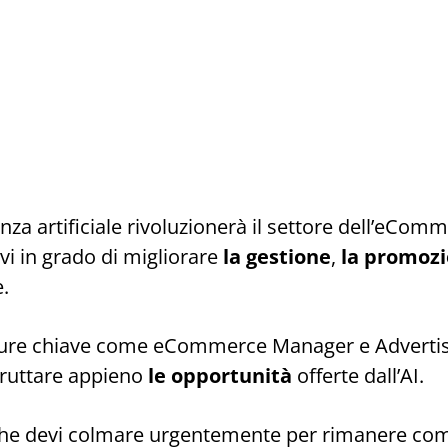
genza artificiale rivoluzionerà il settore dell’eCom
vi in grado di migliorare
la gestione
,
la promoz
e.
igure chiave come eCommerce Manager e Adverti
sfruttare appieno
le opportunità
offerte dall’AI.
he devi colmare urgentemente per rimanere comp