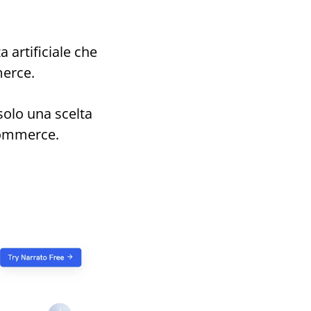
 artificiale che
erce.
solo una scelta
ommerce.