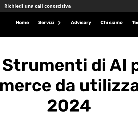
Richiedi una call conoscitiva
Home
Servizi
Advisory
Chi siamo
Te
 Strumenti di AI 
erce da utilizza
2024