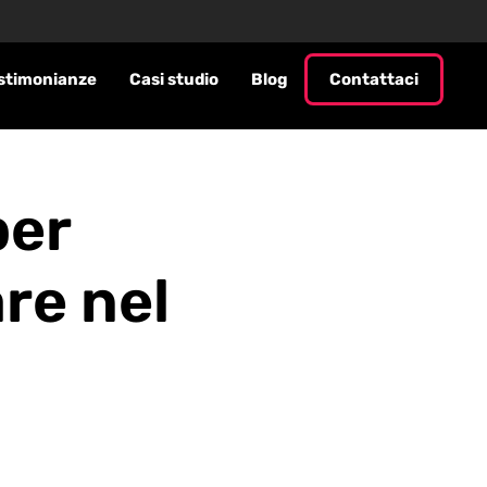
stimonianze
Casi studio
Blog
Contattaci
per
re nel