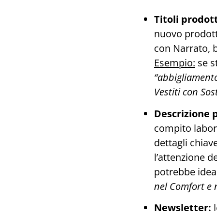
Titoli prodot
nuovo prodott
con Narrato, ba
Esempio:
se st
“abbigliamento
Vestiti con Sost
Descrizione 
compito labori
dettagli chiav
l’attenzione de
potrebbe idea
nel Comfort e n
Newsletter:
l