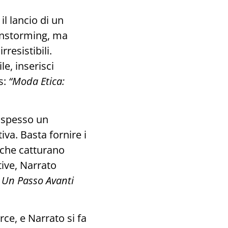
il lancio di un
ainstorming, ma
rresistibili.
e, inserisci
s:
“Moda Etica:
è spesso un
va. Basta fornire i
 che catturano
ive, Narrato
 Un Passo Avanti
e, e Narrato si fa