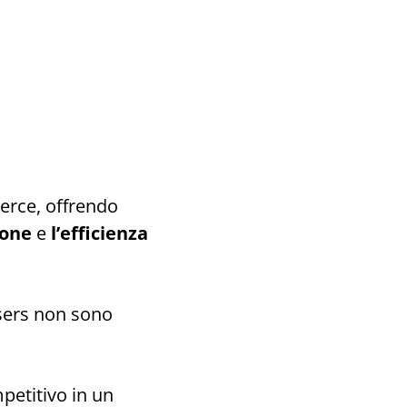
merce, offrendo
ione
e
l’efficienza
sers non sono
etitivo in un