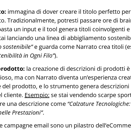
to:
immagina di dover creare il titolo perfetto per 
o. Tradizionalmente, potresti passare ore di br
sta un input e il tool genera titoli coinvolgenti e i
ai lanciando una linea di abbigliamento sostenibil
 sostenibile”
e guarda come Narrato crea titoli (e
enibilità in Ogni Filo”
).
prodotto:
la creazione di descrizioni di prodotti 
oso, ma con Narrato diventa un’esperienza creati
e del prodotto, e lo strumento genera descrizioni
l cliente.
Esempio:
se stai vendendo scarpe sport
re una descrizione come
“Calzature Tecnologiche:
elle Prestazioni”
.
e campagne email sono un pilastro dell’eCommerc