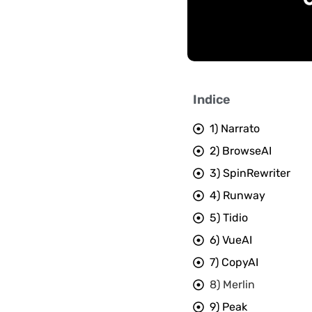
Indice
1) Narrato
2) BrowseAI
3) SpinRewriter
4) Runway
5) Tidio
6) VueAI
7) CopyAI
8) Merlin
9) Peak